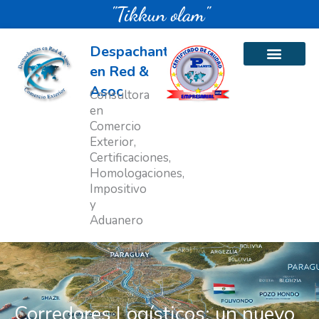
Ir
"Tikkun olam"
al
contenido
Despachantes
en Red &
Asoc
Consultora
en
Comercio
Exterior,
Certificaciones,
Homologaciones,
Impositivo
y
Aduanero
Corredores Logísticos: un nuevo