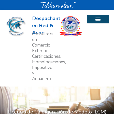
Ir
"Tikkun olam"
al
contenido
Despachantes
en Red &
Asoc
Consultora
en
Comercio
Exterior,
Certificaciones,
Homologaciones,
Impositivo
y
Aduanero
Licencia de Configuración de Modelo (LCM)