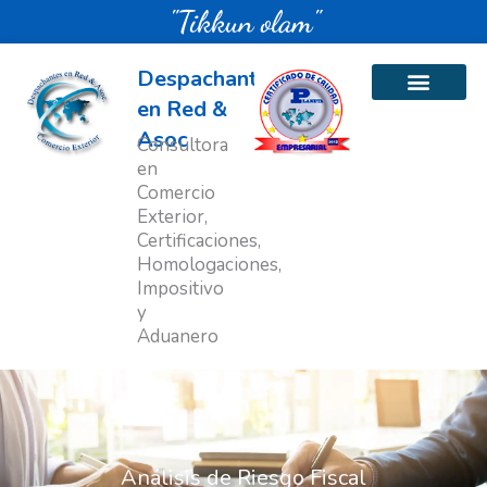
Ir
"Tikkun olam"
al
contenido
Despachantes
en Red &
Asoc
Consultora
en
Comercio
Exterior,
Certificaciones,
Homologaciones,
Impositivo
y
Aduanero
Análisis de Riesgo Fiscal