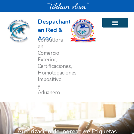
Ir
"Tikkun olam"
al
contenido
Despachantes
en Red &
Asoc
Consultora
en
Comercio
Exterior,
Certificaciones,
Homologaciones,
Impositivo
y
Aduanero
Autorización de Ingreso de Etiquetas