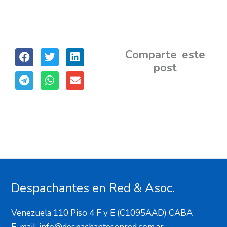
Comparte este
post
Despachantes en Red & Asoc.
Venezuela 110 Piso 4 F y E (C1095AAD) CABA