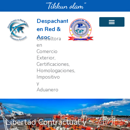
Ir
"Tikkun olam"
al
contenido
Despachantes
en Red &
Asoc
Consultora
en
Comercio
Exterior,
Certificaciones,
Homologaciones,
Impositivo
y
Aduanero
Libertad Contractual y